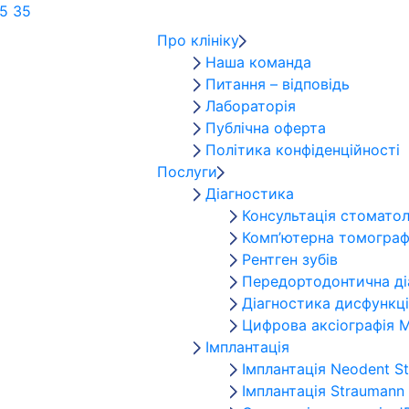
5 35
Про клініку
Наша команда
Питання – відповідь
Лабораторія
Публічна оферта
Політика конфіденційності
Послуги
Діагностика
Консультація стомато
Комп’ютерна томографі
Рентген зубів
Передортодонтична ді
Діагностика дисфункц
Цифрова аксіографія
Імплантація
Імплантація Neodent S
Імплантація Straumann