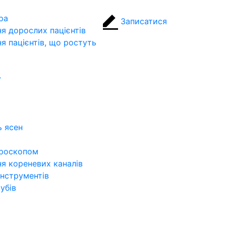
ра
Записатися
я дорослих пацієнтів
я пацієнтів, що ростуть
у
ь ясен
ікроскопом
ня кореневих каналів
інструментів
убів