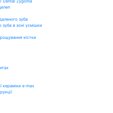
D Dental Zygoma
щелеп
а
идаленого зуба
о зуба в зоні усмішки
арощування кістки
нтах
ї кераміки e-max
рукції