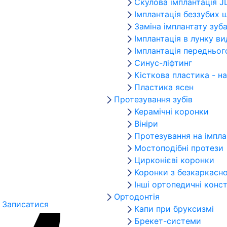
Скулова імплантація J
Імплантація беззубих 
Заміна імплантату зуб
Імплантація в лунку в
Імплантація передньог
Синус-ліфтинг
Кісткова пластика - н
Пластика ясен
Протезування зубів
Керамічні коронки
Вініри
Протезування на імпла
Мостоподібні протези
Цирконієві коронки
Коронки з безкаркасно
Інші ортопедичні конст
Ортодонтія
Записатися
Капи при бруксизмі
Брекет-системи