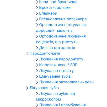
Капи при бруксизмі
Брекет-системи
Елайнери
Встановлення ретейнера
Ортодонтичне лікування
дорослих пацієнтів
Ортодонтичне лікування
пацієнтів, що ростуть
Дитяча ортодонтія
Пародонтологія
Лікування пародонтиту
Кюретаж ясен / SRP
Лікування гінгівіту
Шинування зубів
Лікування захворювань ясен
Лікування зубів
Лікування зубів під
мікроскопом
Лікування і пломбування