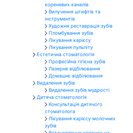
кореневих каналів
Вилучення штифтів та
інструментів
Художня реставрація зубів
Пломбування зубів
Лікування карієсу
Лікування пульпіту
Естетична стоматологія
Професійна гігієна зубів
Лазерне відбілювання
Домашнє відбілювання
Видалення зубів
Видалення зубів мудрості
Дитяча стоматологія
Консультація дитячого
стоматолога
Лікування карієсу молочних
зубів
Встановлення коронок на