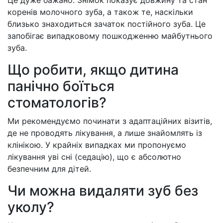
Це дуже бажано. Знімок показує довжину та стан
коренів молочного зуба, а також те, наскільки
близько знаходиться зачаток постійного зуба. Це
запобігає випадковому пошкодженню майбутнього
зуба.
Що робити, якщо дитина
панічно боїться
стоматологів?
Ми рекомендуємо починати з адаптаційних візитів,
де не проводять лікування, а лише знайомлять із
клінікою. У крайніх випадках ми пропонуємо
лікування уві сні (седацію), що є абсолютно
безпечним для дітей.
Чи можна видаляти зуб без
уколу?