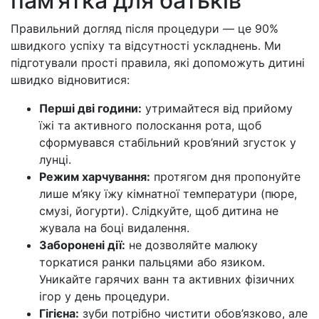
пам’ятка для батьків
Правильний догляд після процедури — це 90%
швидкого успіху та відсутності ускладнень. Ми
підготували прості правила, які допоможуть дитині
швидко відновитися:
Перші дві години:
утримайтеся від прийому
їжі та активного полоскання рота, щоб
сформувався стабільний кров’яний згусток у
лунці.
Режим харчування:
протягом дня пропонуйте
лише м’яку їжу кімнатної температури (пюре,
смузі, йогурти). Слідкуйте, щоб дитина не
жувала на боці видалення.
Заборонені дії:
не дозволяйте малюку
торкатися ранки пальцями або язиком.
Уникайте гарячих ванн та активних фізичних
ігор у день процедури.
Гігієна:
зуби потрібно чистити обов’язково, але