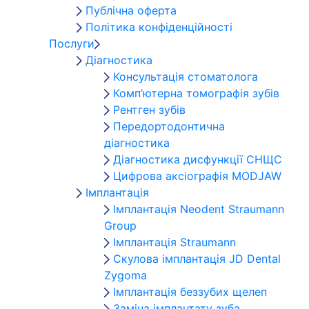
Публічна оферта
Політика конфіденційності
Послуги
Діагностика
Консультація стоматолога
Комп’ютерна томографія зубів
Рентген зубів
Передортодонтична
діагностика
Діагностика дисфункції СНЩС
Цифрова аксіографія MODJAW
Імплантація
Імплантація Neodent Straumann
Group
Імплантація Straumann
Скулова імплантація JD Dental
Zygoma
Імплантація беззубих щелеп
Заміна імплантату зуба