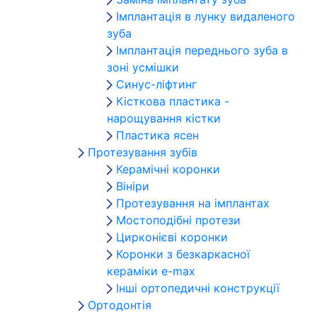
Імплантація в лунку видаленого
зуба
Імплантація переднього зуба в
зоні усмішки
Синус-ліфтинг
Кісткова пластика -
нарощування кістки
Пластика ясен
Протезування зубів
Керамічні коронки
Вініри
Протезування на імплантах
Мостоподібні протези
Цирконієві коронки
Коронки з безкаркасної
кераміки e-max
Інші ортопедичні конструкції
Ортодонтія