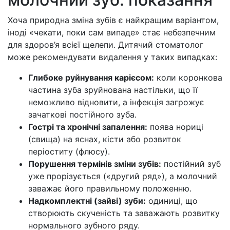
Хоча природна зміна зубів є найкращим варіантом,
іноді «чекати, поки сам випаде» стає небезпечним
для здоров’я всієї щелепи. Дитячий стоматолог
може рекомендувати видалення у таких випадках:
Глибоке руйнування карієсом:
коли коронкова
частина зуба зруйнована настільки, що її
неможливо відновити, а інфекція загрожує
зачаткові постійного зуба.
Гострі та хронічні запалення:
поява нориці
(свища) на яснах, кісти або розвиток
періоститу (флюсу).
Порушення термінів зміни зубів:
постійний зуб
уже прорізується («другий ряд»), а молочний
заважає його правильному положенню.
Надкомплектні (зайві) зуби:
одиниці, що
створюють скученість та заважають розвитку
нормального зубного ряду.