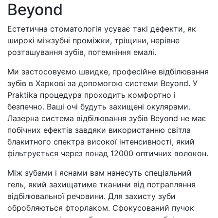
Beyond
Естетична стоматологія усуває такі дефекти, як
широкі міжзубні проміжки, тріщини, нерівне
розташування зубів, потемніння емалі.
Ми застосовуємо швидке, професійне відбілювання
зубів в Харкові за допомогою системи Beyond. У
Praktika процедура проходить комфортно і
безпечно. Ваші очі будуть захищені окулярами.
Лазерна система відбілювання зубів Beyond не має
побічних ефектів завдяки використанню світла
блакитного спектра високої інтенсивності, який
фільтрується через понад 12000 оптичних волокон.
Між зубами і яснами вам нанесуть спеціальний
гель, який захищатиме тканини від потрапляння
відбілювальної речовини. Для захисту зуби
обробляються фторлаком. Сфокусований пучок