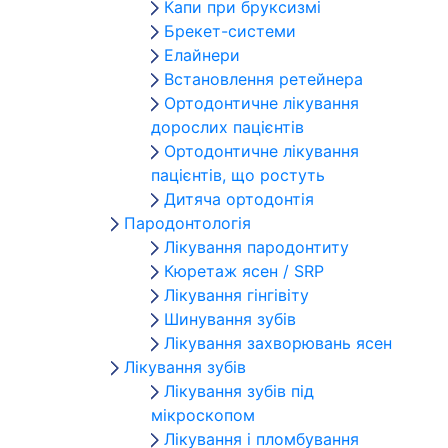
Капи при бруксизмі
Брекет-системи
Елайнери
Встановлення ретейнера
Ортодонтичне лікування
дорослих пацієнтів
Ортодонтичне лікування
пацієнтів, що ростуть
Дитяча ортодонтія
Пародонтологія
Лікування пародонтиту
Кюретаж ясен / SRP
Лікування гінгівіту
Шинування зубів
Лікування захворювань ясен
Лікування зубів
Лікування зубів під
мікроскопом
Лікування і пломбування