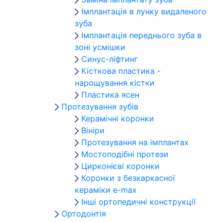
Імплантація в лунку видаленого
зуба
Імплантація переднього зуба в
зоні усмішки
Синус-ліфтинг
Кісткова пластика -
нарощування кістки
Пластика ясен
Протезування зубів
Керамічні коронки
Вініри
Протезування на імплантах
Мостоподібні протези
Цирконієві коронки
Коронки з безкаркасної
кераміки e-max
Інші ортопедичні конструкції
Ортодонтія