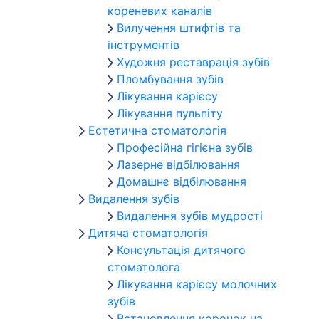
кореневих каналів
Вилучення штифтів та
інструментів
Художня реставрація зубів
Пломбування зубів
Лікування карієсу
Лікування пульпіту
Естетична стоматологія
Професійна гігієна зубів
Лазерне відбілювання
Домашнє відбілювання
Видалення зубів
Видалення зубів мудрості
Дитяча стоматологія
Консультація дитячого
стоматолога
Лікування карієсу молочних
зубів
Встановлення коронок на