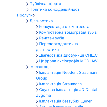
Публічна оферта
Політика конфіденційності
Послуги
Діагностика
Консультація стоматолога
Комп’ютерна томографія зубів
Рентген зубів
Передортодонтична
діагностика
Діагностика дисфункції СНЩС
Цифрова аксіографія MODJAW
Імплантація
Імплантація Neodent Straumann
Group
Імплантація Straumann
Скулова імплантація JD Dental
Zygoma
Імплантація беззубих щелеп
Заміна імплантату зуба