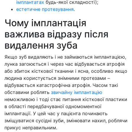
імплантатах
будь-якої складності);
естетичне протезування
.
Чому імплантація
важлива відразу після
видалення зуба
Якщо зуб видаляють і не займаються імплантацією,
лунка загоюється і через час відбувається атрофія
або збиток кісткової тканини і ясна, особливо якщо
людина користується знімними протезами –
відбувається катастрофічна атрофія. Часом такі
обставини роблять
звичайну імплантацію
неможливою і тоді стає питання кісткової пластики
в області передбачуваної одномоментної
імплантації. У цей час у пацієнта починають
зміщуватися сусідні зуби, змінювати нахил, роблячи
прикус неправильним.