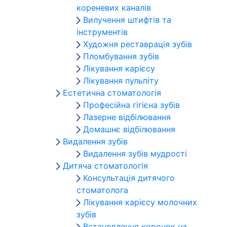
кореневих каналів
Вилучення штифтів та
інструментів
Художня реставрація зубів
Пломбування зубів
Лікування карієсу
Лікування пульпіту
Естетична стоматологія
Професійна гігієна зубів
Лазерне відбілювання
Домашнє відбілювання
Видалення зубів
Видалення зубів мудрості
Дитяча стоматологія
Консультація дитячого
стоматолога
Лікування карієсу молочних
зубів
Встановлення коронок на