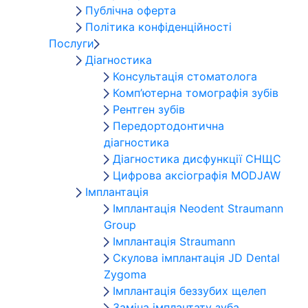
Публічна оферта
Політика конфіденційності
Послуги
Діагностика
Консультація стоматолога
Комп’ютерна томографія зубів
Рентген зубів
Передортодонтична
діагностика
Діагностика дисфункції СНЩС
Цифрова аксіографія MODJAW
Імплантація
Імплантація Neodent Straumann
Group
Імплантація Straumann
Скулова імплантація JD Dental
Zygoma
Імплантація беззубих щелеп
Заміна імплантату зуба