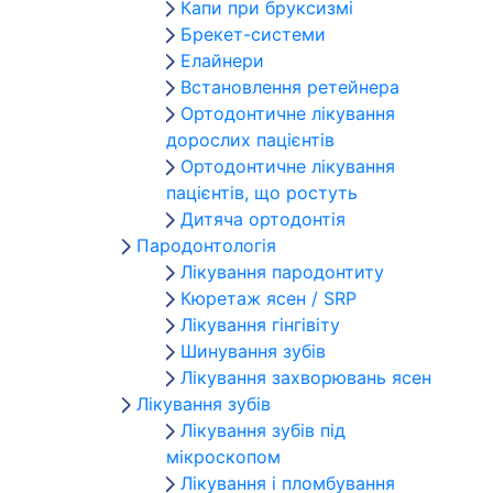
Капи при бруксизмі
Брекет-системи
Елайнери
Встановлення ретейнера
Ортодонтичне лікування
дорослих пацієнтів
Ортодонтичне лікування
пацієнтів, що ростуть
Дитяча ортодонтія
Пародонтологія
Лікування пародонтиту
Кюретаж ясен / SRP
Лікування гінгівіту
Шинування зубів
Лікування захворювань ясен
Лікування зубів
Лікування зубів під
мікроскопом
Лікування і пломбування