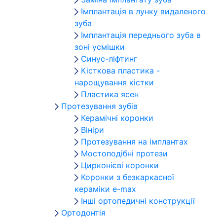
Імплантація в лунку видаленого
зуба
Імплантація переднього зуба в
зоні усмішки
Синус-ліфтинг
Кісткова пластика -
нарощування кістки
Пластика ясен
Протезування зубів
Керамічні коронки
Вініри
Протезування на імплантах
Мостоподібні протези
Цирконієві коронки
Коронки з безкаркасної
кераміки e-max
Інші ортопедичні конструкції
Ортодонтія