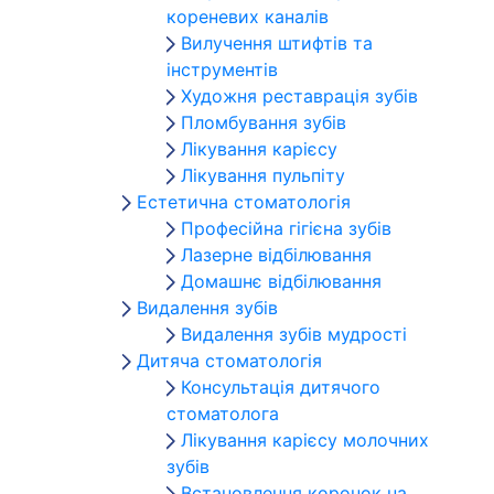
кореневих каналів
Вилучення штифтів та
інструментів
Художня реставрація зубів
Пломбування зубів
Лікування карієсу
Лікування пульпіту
Естетична стоматологія
Професійна гігієна зубів
Лазерне відбілювання
Домашнє відбілювання
Видалення зубів
Видалення зубів мудрості
Дитяча стоматологія
Консультація дитячого
стоматолога
Лікування карієсу молочних
зубів
Встановлення коронок на