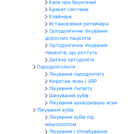
Капи при бруксизмі
Брекет-системи
Елайнери
Встановлення ретейнера
Ортодонтичне лікування
дорослих пацієнтів
Ортодонтичне лікування
пацієнтів, що ростуть
Дитяча ортодонтія
Пародонтологія
Лікування пародонтиту
Кюретаж ясен / SRP
Лікування гінгівіту
Шинування зубів
Лікування захворювань ясен
Лікування зубів
Лікування зубів під
мікроскопом
Лікування і пломбування