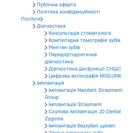
Публічна оферта
Політика конфіденційності
Послуги
Діагностика
Консультація стоматолога
Комп’ютерна томографія зубів
Рентген зубів
Передортодонтична
діагностика
Діагностика дисфункції СНЩС
Цифрова аксіографія MODJAW
Імплантація
Імплантація Neodent Straumann
Group
Імплантація Straumann
Скулова імплантація JD Dental
Zygoma
Імплантація беззубих щелеп
Заміна імплантату зуба