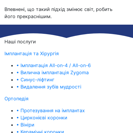
Впевнені, що такий підхід змінює світ, робить
його прекраснішим.
Наші послуги
Імплантація та Хірургія
• Імплантація All-on-4 / All-on-6
• Вилична імплантація Zygoma
• Синус-ліфтинг
• Видалення зубів мудрості
Ортопедія
• Протезування на імплантах
• Цирконієві коронки
• Вініри
• Керамічні коронки