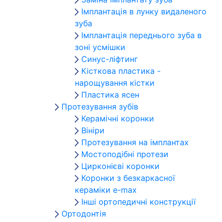
Імплантація в лунку видаленого
зуба
Імплантація переднього зуба в
зоні усмішки
Синус-ліфтинг
Кісткова пластика -
нарощування кістки
Пластика ясен
Протезування зубів
Керамічні коронки
Вініри
Протезування на імплантах
Мостоподібні протези
Цирконієві коронки
Коронки з безкаркасної
кераміки e-max
Інші ортопедичні конструкції
Ортодонтія