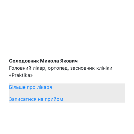
операції навіть не було болю, мамі виконав
супер операцію з імпланції верхнього
переднього зуба, від якої всі в захваті були),
ортопеду Сергію, який нарешті поставив всі
зуби, зробив посмішку крутою! Просто для
розуміння, живемо наразі не в Харкові, але що
стосується стоматології, то їдемо через всю
країну сюди!
Солодовник Микола Якович
Головний лікар, ортопед, засновник клініки
«Praktika»
Більше про лікаря
Записатися на прийом