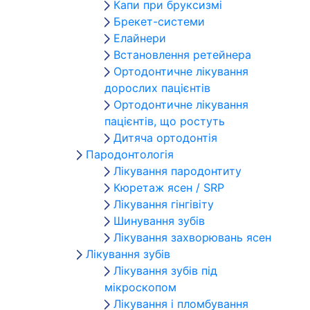
Капи при бруксизмі
Брекет-системи
Елайнери
Встановлення ретейнера
Ортодонтичне лікування
дорослих пацієнтів
Ортодонтичне лікування
пацієнтів, що ростуть
Дитяча ортодонтія
Пародонтологія
Лікування пародонтиту
Кюретаж ясен / SRP
Лікування гінгівіту
Шинування зубів
Лікування захворювань ясен
Лікування зубів
Лікування зубів під
мікроскопом
Лікування і пломбування