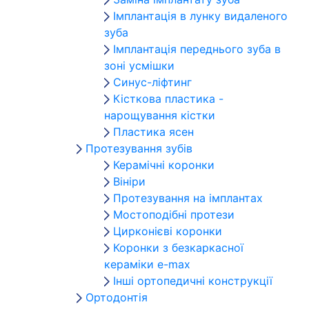
Імплантація в лунку видаленого
зуба
Імплантація переднього зуба в
зоні усмішки
Синус-ліфтинг
Кісткова пластика -
нарощування кістки
Пластика ясен
Протезування зубів
Керамічні коронки
Вініри
Протезування на імплантах
Мостоподібні протези
Цирконієві коронки
Коронки з безкаркасної
кераміки e-max
Інші ортопедичні конструкції
Ортодонтія