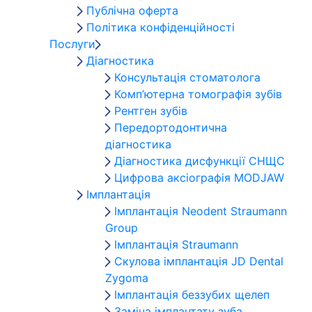
Публічна оферта
Політика конфіденційності
Послуги
Діагностика
Консультація стоматолога
Комп’ютерна томографія зубів
Рентген зубів
Передортодонтична
діагностика
Діагностика дисфункції СНЩС
Цифрова аксіографія MODJAW
Імплантація
Імплантація Neodent Straumann
Group
Імплантація Straumann
Скулова імплантація JD Dental
Zygoma
Імплантація беззубих щелеп
Заміна імплантату зуба