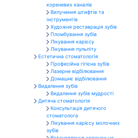
кореневих каналів
Вилучення штифтів та
інструментів
Художня реставрація зубів
Пломбування зубів
Лікування карієсу
Лікування пульпіту
Естетична стоматологія
Професійна гігієна зубів
Лазерне відбілювання
Домашнє відбілювання
Видалення зубів
Видалення зубів мудрості
Дитяча стоматологія
Консультація дитячого
стоматолога
Лікування карієсу молочних
зубів
Встановлення коронок на