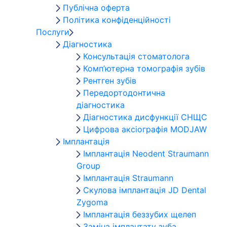
Публічна оферта
Політика конфіденційності
Послуги
Діагностика
Консультація стоматолога
Комп’ютерна томографія зубів
Рентген зубів
Передортодонтична
діагностика
Діагностика дисфункції СНЩС
Цифрова аксіографія MODJAW
Імплантація
Імплантація Neodent Straumann
Group
Імплантація Straumann
Скулова імплантація JD Dental
Zygoma
Імплантація беззубих щелеп
Заміна імплантату зуба