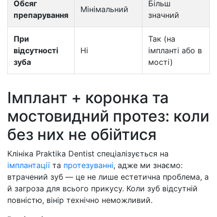
Обсяг
Більш
Мінімальний
препарування
значний
При
Так (на
відсутності
Ні
імпланті або в
зуба
мості)
Імплант + коронка та
мостовидний протез: коли
без них не обійтися
Клініка Praktika Dentist спеціалізується на
імплантації
та
протезуванні
, адже ми знаємо:
втрачений зуб — це не лише естетична проблема, а
й загроза для всього прикусу. Коли зуб відсутній
повністю, вінір технічно неможливий.