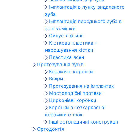
Імплантація в лунку видаленого
зуба
Імплантація переднього зуба в
зоні усмішки
Синус-ліфтинг
Кісткова пластика -
нарощування кістки
Пластика ясен
Протезування зубів
Керамічні коронки
Вініри
Протезування на імплантах
Мостоподібні протези
Цирконієві коронки
Коронки з безкаркасної
кераміки e-max
Інші ортопедичні конструкції
Ортодонтія