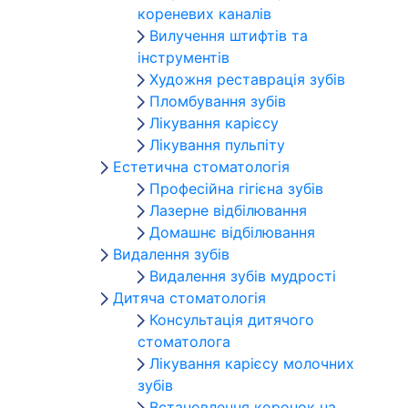
кореневих каналів
Вилучення штифтів та
інструментів
Художня реставрація зубів
Пломбування зубів
Лікування карієсу
Лікування пульпіту
Естетична стоматологія
Професійна гігієна зубів
Лазерне відбілювання
Домашнє відбілювання
Видалення зубів
Видалення зубів мудрості
Дитяча стоматологія
Консультація дитячого
стоматолога
Лікування карієсу молочних
зубів
Встановлення коронок на