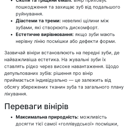
Сколи та тріщини емалі:
вінір приховує
пошкодження та захищає зуб від подальшого
руйнування.
Діастеми та треми:
невеликі щілини між
зубами, які створюють дискомфорт.
Естетичне вирівнювання:
якщо зуби мають
нерівну лінію посмішки або дефекти форми.
Зазвичай вініри встановлюють на передні зуби, де
найважливіша естетика. На жувальні зуби їх
ставлять рідко через високе навантаження. Щодо
депульпованих зубів: рішення про вінір
приймається індивідуально — це залежить від
обсягу збережених тканин зуба та загального плану
лікування.
Переваги вінірів
Максимальна природність:
можливість
досягти тієї самої «голлівудської» посмішки,