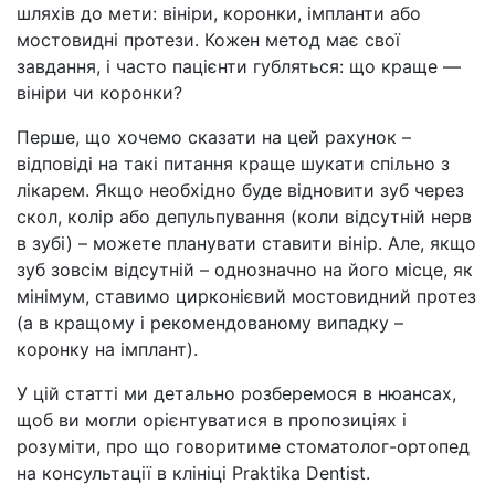
шляхів до мети: вініри, коронки, імпланти або
мостовидні протези. Кожен метод має свої
завдання, і часто пацієнти губляться: що краще —
вініри чи коронки?
Перше, що хочемо сказати на цей рахунок –
відповіді на такі питання краще шукати спільно з
лікарем. Якщо необхідно буде відновити зуб через
скол, колір або депульпування (коли відсутній нерв
в зубі) – можете планувати ставити вінір. Але, якщо
зуб зовсім відсутній – однозначно на його місце, як
мінімум, ставимо цирконієвий мостовидний протез
(а в кращому і рекомендованому випадку –
коронку на імплант).
У цій статті ми детально розберемося в нюансах,
щоб ви могли орієнтуватися в пропозиціях і
розуміти, про що говоритиме стоматолог-ортопед
на консультації в клініці Praktika Dentist.