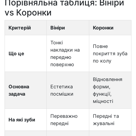
Порівняльна таблиця: Вініри
vs Коронки
Критерій
Вініри
Коронки
Тонкі
Повне
накладки на
Що це
покриття зуба
передню
по колу
поверхню
Відновлення
Основна
Естетика
форми,
задача
посмішки
функції,
міцності
Переважно
Передні та
На які зуби
передні
жувальні