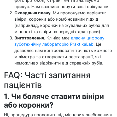
фотопротокол, КТ/рентген та аналізуємо
прикус. Нам важливо почути ваші очікування.
Складання плану.
Ми пропонуємо варіанти:
вініри, коронки або комбінований підхід
(наприклад, коронки на жувальних зубах для
міцності та вініри на передніх для краси).
Виготовлення.
Клініка має
власну цифрову
зуботехнічну лабораторію PraktikaLab
. Це
дозволяє нам контролювати точність кожного
міліметра та створювати реставрації, які
неможливо відрізнити від справжніх зубів.
FAQ: Часті запитання
пацієнтів
1. Чи боляче ставити вініри
або коронки?
Ні, процедура проходить під місцевим знеболенням