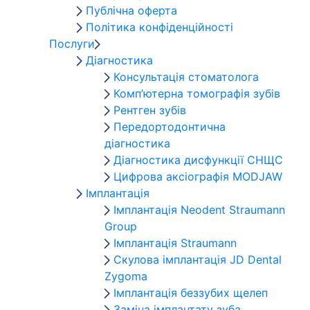
Публічна оферта
Політика конфіденційності
Послуги
Діагностика
Консультація стоматолога
Комп’ютерна томографія зубів
Рентген зубів
Передортодонтична
діагностика
Діагностика дисфункції СНЩС
Цифрова аксіографія MODJAW
Імплантація
Імплантація Neodent Straumann
Group
Імплантація Straumann
Скулова імплантація JD Dental
Zygoma
Імплантація беззубих щелеп
Заміна імплантату зуба