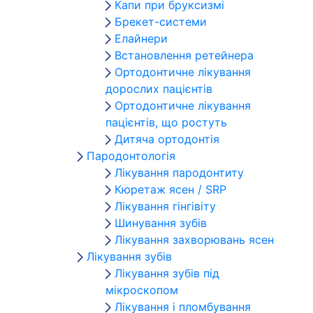
Капи при бруксизмі
Брекет-системи
Елайнери
Встановлення ретейнера
Ортодонтичне лікування
дорослих пацієнтів
Ортодонтичне лікування
пацієнтів, що ростуть
Дитяча ортодонтія
Пародонтологія
Лікування пародонтиту
Кюретаж ясен / SRP
Лікування гінгівіту
Шинування зубів
Лікування захворювань ясен
Лікування зубів
Лікування зубів під
мікроскопом
Лікування і пломбування