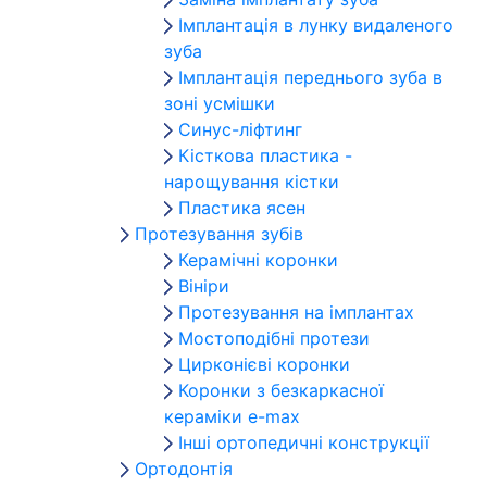
Імплантація в лунку видаленого
зуба
Імплантація переднього зуба в
зоні усмішки
Синус-ліфтинг
Кісткова пластика -
нарощування кістки
Пластика ясен
Протезування зубів
Керамічні коронки
Вініри
Протезування на імплантах
Мостоподібні протези
Цирконієві коронки
Коронки з безкаркасної
кераміки e-max
Інші ортопедичні конструкції
Ортодонтія