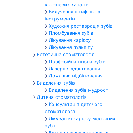
кореневих каналів
Вилучення штифтів та
інструментів
Художня реставрація зубів
Пломбування зубів
Лікування карієсу
Лікування пульпіту
Естетична стоматологія
Професійна гігієна зубів
Лазерне відбілювання
Домашнє відбілювання
Видалення зубів
Видалення зубів мудрості
Дитяча стоматологія
Консультація дитячого
стоматолога
Лікування карієсу молочних
зубів
Встановлення коронок на