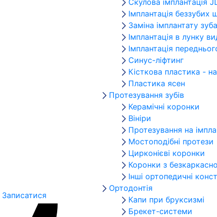
Скулова імплантація J
Імплантація беззубих 
Заміна імплантату зуб
Імплантація в лунку в
Імплантація передньог
Синус-ліфтинг
Кісткова пластика - н
Пластика ясен
Протезування зубів
Керамічні коронки
Вініри
Протезування на імпла
Мостоподібні протези
Цирконієві коронки
Коронки з безкаркасно
Інші ортопедичні конст
Ортодонтія
Записатися
Капи при бруксизмі
Брекет-системи