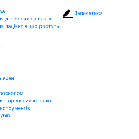
ра
Записатися
я дорослих пацієнтів
я пацієнтів, що ростуть
у
ь ясен
ікроскопом
ня кореневих каналів
інструментів
убів