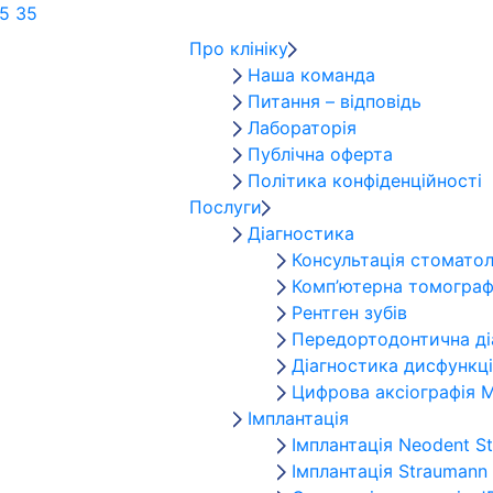
5 35
Про клініку
Наша команда
Питання – відповідь
Лабораторія
Публічна оферта
Політика конфіденційності
Послуги
Діагностика
Консультація стомато
Комп’ютерна томографі
Рентген зубів
Передортодонтична ді
Діагностика дисфункц
Цифрова аксіографія
Імплантація
Імплантація Neodent S
Імплантація Straumann