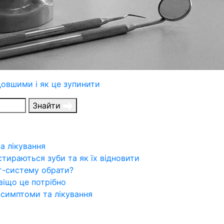
довшими і як це зупинити
Знайти
а лікування
стираються зуби та як їх відновити
т-систему обрати?
віщо це потрібно
 симптоми та лікування