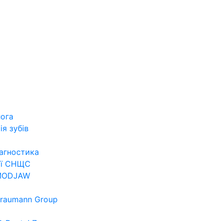
лога
я зубів
агностика
ії СНЩС
 MODJAW
traumann Group