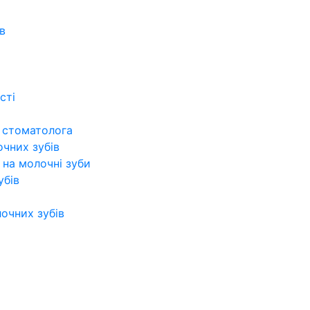
в
сті
о стоматолога
очних зубів
 на молочні зуби
убів
лочних зубів