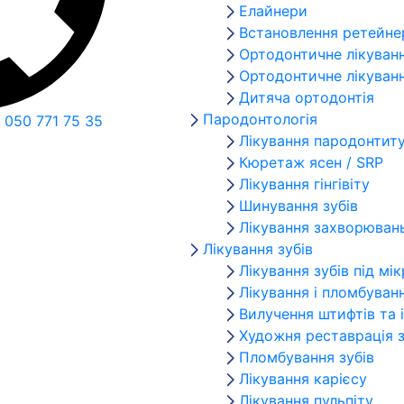
Елайнери
Встановлення ретейне
Ортодонтичне лікуванн
Ортодонтичне лікуванн
Дитяча ортодонтія
Пародонтологія
 050 771 75 35
Лікування пародонтит
Кюретаж ясен / SRP
Лікування гінгівіту
Шинування зубів
Лікування захворюван
Лікування зубів
Лікування зубів під м
Лікування і пломбуван
Вилучення штифтів та 
Художня реставрація з
Пломбування зубів
Лікування карієсу
Лікування пульпіту