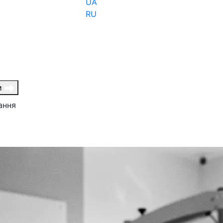
UA
RU
и
ання