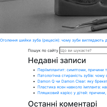
Оголення шийки зуба (рецесія): чому зуби виглядають 
Пошук по сайту
Недавні записи
Періімплантит: симптоми, причини т
Патологічна стираність зубів: чому 
Damon Q чи Damon Clear: яку бреке
Пластика ясен навколо імпланта: на
Пляшковий карієс у дітей: причини,
Останні коментарі