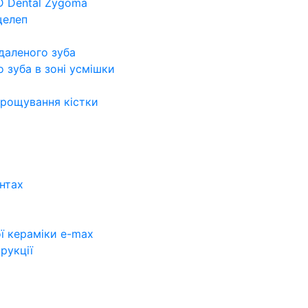
D Dental Zygoma
щелеп
а
идаленого зуба
о зуба в зоні усмішки
арощування кістки
нтах
ї кераміки e-max
рукції