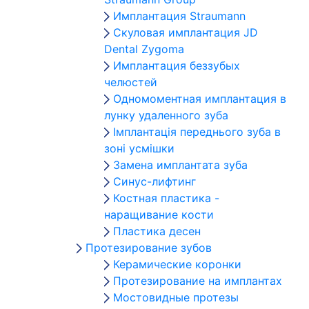
Имплантация Straumann
Скуловая имплантация JD
Dental Zygoma
Имплантация беззубых
челюстей
Одномоментная имплантация в
лунку удаленного зуба
Імплантація переднього зуба в
зоні усмішки
Замена имплантата зуба
Синус-лифтинг
Костная пластика -
наращивание кости
Пластика десен
Протезирование зубов
Керамические коронки
Протезирование на имплантах
Мостовидные протезы