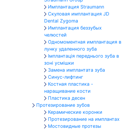
Имплантация Straumann
Скуловая имплантация JD
Dental Zygoma
Имплантация беззубых
челюстей
Одномоментная имплантация в
лунку удаленного зуба
Імплантація переднього зуба в
зоні усмішки
Замена имплантата зуба
Синус-лифтинг
Костная пластика -
наращивание кости
Пластика десен
Протезирование зубов
Керамические коронки
Протезирование на имплантах
Мостовидные протезы