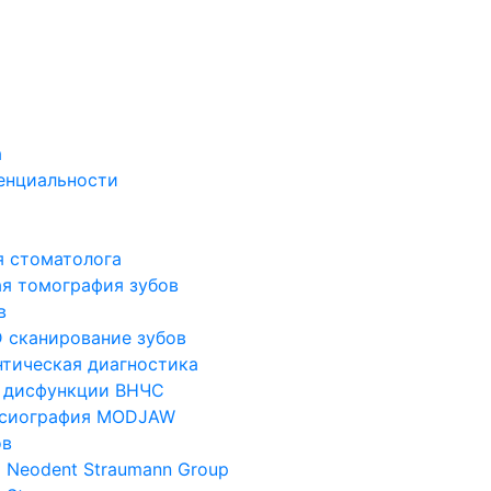
а
енциальности
я стоматолога
я томография зубов
в
 сканирование зубов
тическая диагностика
 дисфункции ВНЧС
ксиография MODJAW
ов
 Neodent Straumann Group