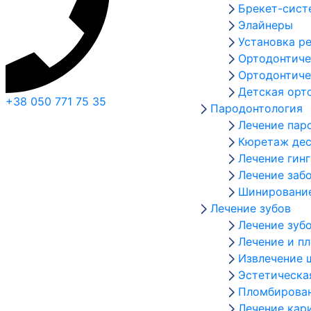
Брекет-сис
Элайнеры
Установка р
Ортодонтиче
Ортодонтиче
Детская орт
+38 050 771 75 35
Пародонтология
Лечение пар
Кюретаж дес
Лечение гин
Лечение заб
Шинирование
Лечение зубов
Лечение зуб
Лечение и п
Извлечение 
Эстетическа
Пломбирован
Лечение кар