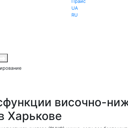
Прайс
UA
RU
зирование
сфункции височно-ни
в Харькове