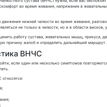
елюстного сустава (ВНЧС) нужна, если вас беспокоит 
комфорт во время жевания, напряжение в жевательных
 движения нижней челюсти во время жевания, разговор
вляться не только в челюсти, но и в области висков, у
оценить работу сустава, жевательных мышц, прикуса, 
ную причину жалоб и определить дальнейший маршрут 
стика ВНЧС
ойти, если один или несколько симптомов повторяютс
пать.
 относятся:
а;
ания;
;