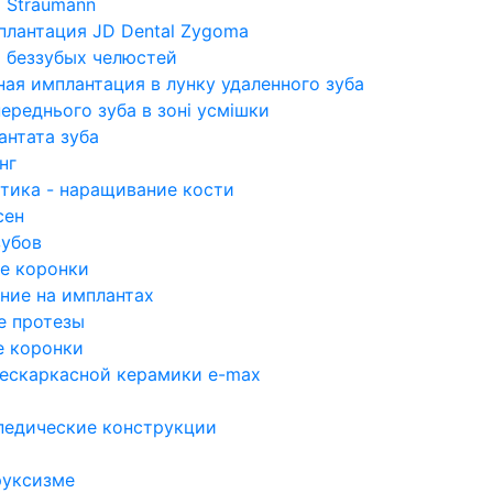
 Straumann
плантация JD Dental Zygoma
 беззубых челюстей
ая имплантация в лунку удаленного зуба
переднього зуба в зоні усмішки
антата зуба
нг
стика - наращивание кости
сен
зубов
е коронки
ние на имплантах
е протезы
 коронки
бескаркасной керамики e-max
педические конструкции
руксизме