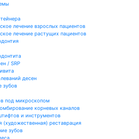
темы
етейнера
ское лечение взрослых пациентов
ское лечение растущих пациентов
одонтия
одонтита
ен / SRP
гивита
олеваний десен
 зубов
ов под микроскопом
ломбирование корневых каналов
штифтов и инструментов
я (художественная) реставрация
ие зубов
иеса