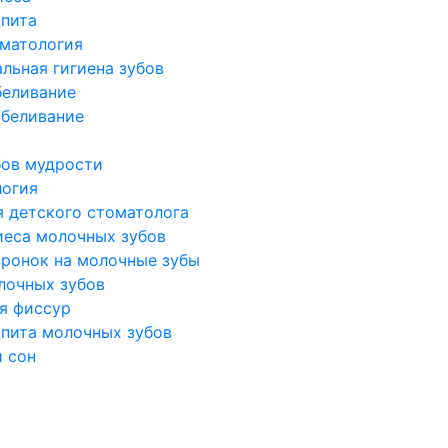
ьпита
оматология
льная гигиена зубов
беливание
беливание
бов мудрости
логия
я детского стоматолога
иеса молочных зубов
оронок на молочные зубы
лочных зубов
я фиссур
ьпита молочных зубов
 сон