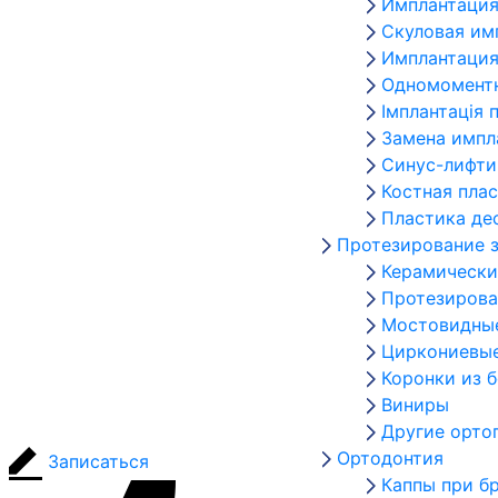
Имплантация
Скуловая им
Имплантация
Одномоментн
Імплантація 
Замена импл
Синус-лифти
Костная пла
Пластика де
Протезирование 
Керамически
Протезирова
Мостовидны
Циркониевые
Коронки из 
Виниры
Другие орто
Ортодонтия
Записаться
Каппы при б