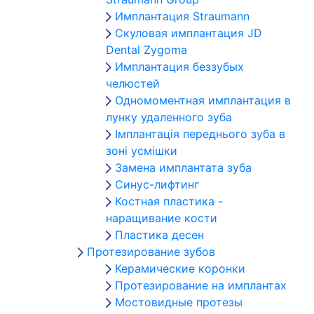
Имплантация Straumann
Скуловая имплантация JD
Dental Zygoma
Имплантация беззубых
челюстей
Одномоментная имплантация в
лунку удаленного зуба
Імплантація переднього зуба в
зоні усмішки
Замена имплантата зуба
Синус-лифтинг
Костная пластика -
наращивание кости
Пластика десен
Протезирование зубов
Керамические коронки
Протезирование на имплантах
Мостовидные протезы