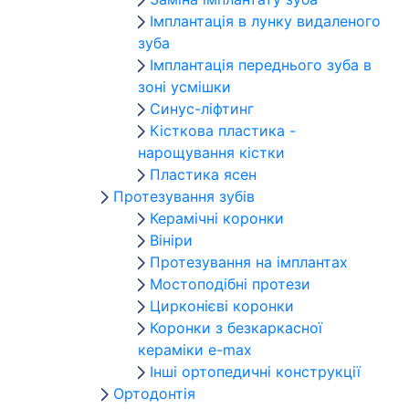
Імплантація в лунку видаленого
зуба
Імплантація переднього зуба в
зоні усмішки
Синус-ліфтинг
Кісткова пластика -
нарощування кістки
Пластика ясен
Протезування зубів
Керамічні коронки
Вініри
Протезування на імплантах
Мостоподібні протези
Цирконієві коронки
Коронки з безкаркасної
кераміки e-max
Інші ортопедичні конструкції
Ортодонтія