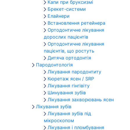
Капи при бруксизмі
Брекет-системи
Елайнери
Встановлення ретейнера
Ортодонтичне лікування
дорослих пацієнтів
Ортодонтичне лікування
пацієнтів, що ростуть
Дитяча ортодонтія
Пародонтологія
Лікування пародонтиту
Кюретаж ясен / SRP
Лікування гінгівіту
Шинування зубів
Лікування захворювань ясен
Лікування зубів
Лікування зубів під
мікроскопом
Лікування і пломбування