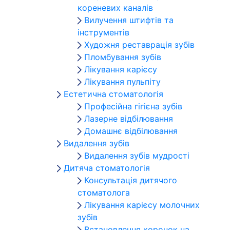
кореневих каналів
Вилучення штифтів та
інструментів
Художня реставрація зубів
Пломбування зубів
Лікування карієсу
Лікування пульпіту
Естетична стоматологія
Професійна гігієна зубів
Лазерне відбілювання
Домашнє відбілювання
Видалення зубів
Видалення зубів мудрості
Дитяча стоматологія
Консультація дитячого
стоматолога
Лікування карієсу молочних
зубів
Встановлення коронок на