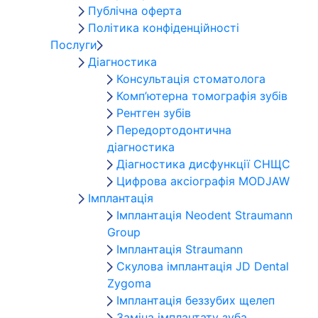
Публічна оферта
Політика конфіденційності
Послуги
Діагностика
Консультація стоматолога
Комп’ютерна томографія зубів
Рентген зубів
Передортодонтична
діагностика
Діагностика дисфункції СНЩС
Цифрова аксіографія MODJAW
Імплантація
Імплантація Neodent Straumann
Group
Імплантація Straumann
Скулова імплантація JD Dental
Zygoma
Імплантація беззубих щелеп
Заміна імплантату зуба