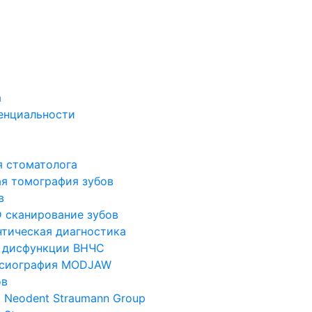
а
енциальности
я стоматолога
я томография зубов
в
 сканирование зубов
тическая диагностика
 дисфункции ВНЧС
ксиография MODJAW
ов
 Neodent Straumann Group