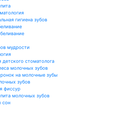
ьпита
оматология
льная гигиена зубов
беливание
беливание
бов мудрости
логия
я детского стоматолога
иеса молочных зубов
оронок на молочные зубы
лочных зубов
я фиссур
ьпита молочных зубов
 сон