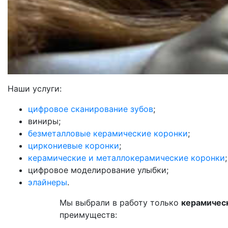
Наши услуги:
цифровое сканирование зубов
;
виниры;
безметалловые керамические коронки
;
циркониевые коронки
;
керамические и металлокерамические коронки
;
цифровое моделирование улыбки;
элайнеры
.
Мы выбрали в работу только
керамичес
преимуществ: