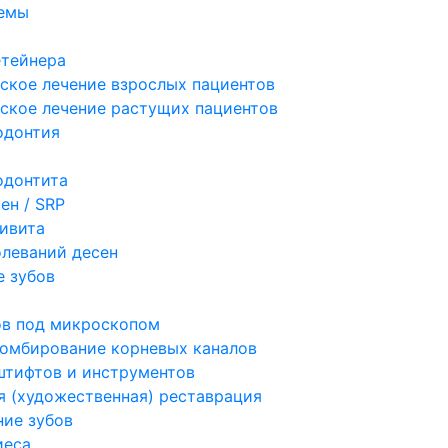
темы
етейнера
ское лечение взрослых пациентов
ское лечение растущих пациентов
одонтия
одонтита
ен / SRP
гивита
олеваний десен
 зубов
ов под микроскопом
ломбирование корневых каналов
штифтов и инструментов
я (художественная) реставрация
ие зубов
иеса