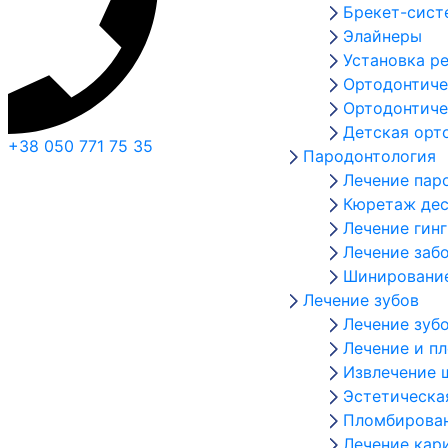
Брекет-сис
Элайнеры
Установка р
Ортодонтиче
Ортодонтиче
Детская орт
+38 050 771 75 35
Пародонтология
Лечение пар
Кюретаж дес
Лечение гин
Лечение заб
Шинирование
Лечение зубов
Лечение зуб
Лечение и п
Извлечение 
Эстетическа
Пломбирован
Лечение кар