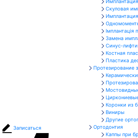
Имплантация
Скуловая им
Имплантация
Одномоментн
Імплантація 
Замена импл
Синус-лифти
Костная пла
Пластика де
Протезирование 
Керамически
Протезирова
Мостовидны
Циркониевые
Коронки из 
Виниры
Другие орто
Ортодонтия
Записаться
Каппы при б