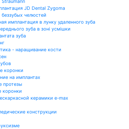
 Straumann
плантация JD Dental Zygoma
 беззубых челюстей
ая имплантация в лунку удаленного зуба
переднього зуба в зоні усмішки
антата зуба
нг
стика - наращивание кости
сен
зубов
е коронки
ние на имплантах
е протезы
 коронки
бескаркасной керамики e-max
педические конструкции
руксизме