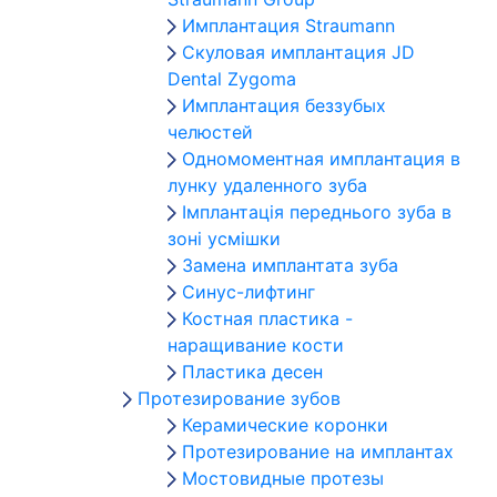
Имплантация Straumann
Скуловая имплантация JD
Dental Zygoma
Имплантация беззубых
челюстей
Одномоментная имплантация в
лунку удаленного зуба
Імплантація переднього зуба в
зоні усмішки
Замена имплантата зуба
Синус-лифтинг
Костная пластика -
наращивание кости
Пластика десен
Протезирование зубов
Керамические коронки
Протезирование на имплантах
Мостовидные протезы