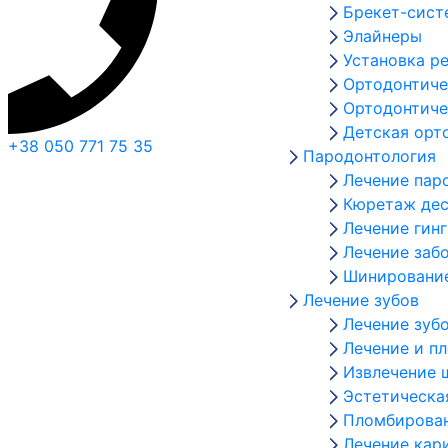
Брекет-сис
Элайнеры
Установка р
Ортодонтиче
Ортодонтиче
Детская орт
+38 050 771 75 35
Пародонтология
Лечение пар
Кюретаж дес
Лечение гин
Лечение заб
Шинирование
Лечение зубов
Лечение зуб
Лечение и п
Извлечение 
Эстетическа
Пломбирован
Лечение кар