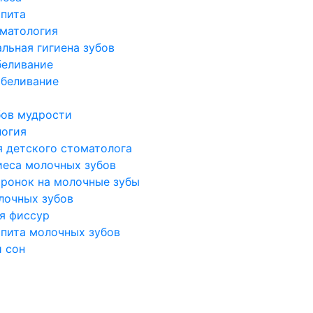
ьпита
оматология
льная гигиена зубов
беливание
беливание
бов мудрости
логия
я детского стоматолога
иеса молочных зубов
оронок на молочные зубы
лочных зубов
я фиссур
ьпита молочных зубов
 сон