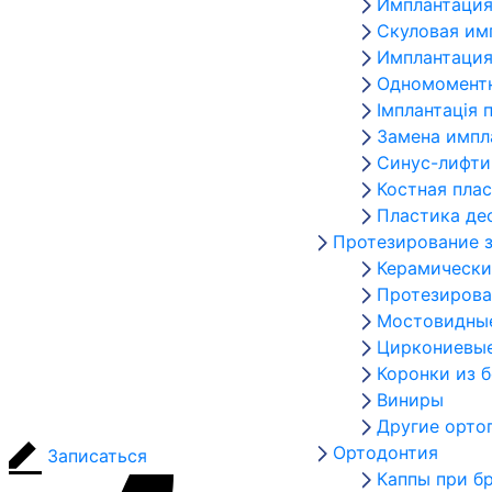
Имплантация
Скуловая им
Имплантация
Одномоментн
Імплантація 
Замена импл
Синус-лифти
Костная пла
Пластика де
Протезирование 
Керамически
Протезирова
Мостовидны
Циркониевые
Коронки из 
Виниры
Другие орто
Ортодонтия
Записаться
Каппы при б