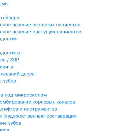
темы
етейнера
ское лечение взрослых пациентов
ское лечение растущих пациентов
одонтия
одонтита
ен / SRP
гивита
олеваний десен
 зубов
ов под микроскопом
ломбирование корневых каналов
штифтов и инструментов
я (художественная) реставрация
ие зубов
иеса