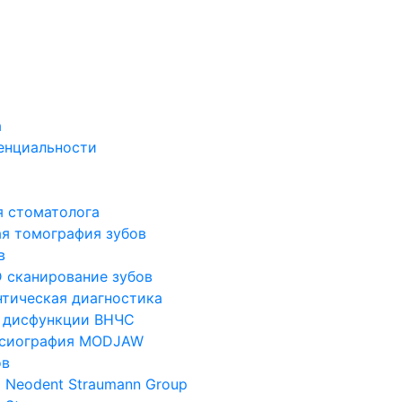
а
енциальности
я стоматолога
я томография зубов
в
 сканирование зубов
тическая диагностика
 дисфункции ВНЧС
ксиография MODJAW
ов
 Neodent Straumann Group