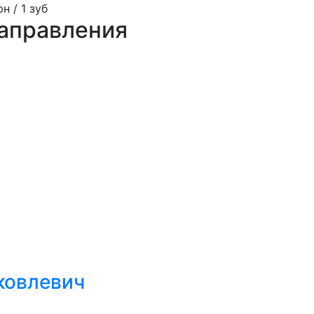
н / 1 зуб
направления
ковлевич