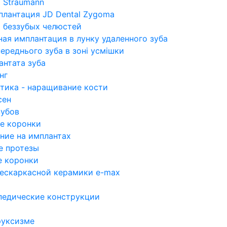
 Straumann
плантация JD Dental Zygoma
 беззубых челюстей
ая имплантация в лунку удаленного зуба
переднього зуба в зоні усмішки
антата зуба
нг
стика - наращивание кости
сен
зубов
е коронки
ние на имплантах
е протезы
 коронки
бескаркасной керамики e-max
педические конструкции
руксизме