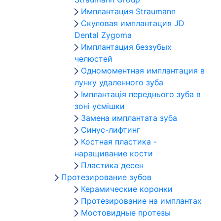
Имплантация Straumann
Скуловая имплантация JD
Dental Zygoma
Имплантация беззубых
челюстей
Одномоментная имплантация в
лунку удаленного зуба
Імплантація переднього зуба в
зоні усмішки
Замена имплантата зуба
Синус-лифтинг
Костная пластика -
наращивание кости
Пластика десен
Протезирование зубов
Керамические коронки
Протезирование на имплантах
Мостовидные протезы