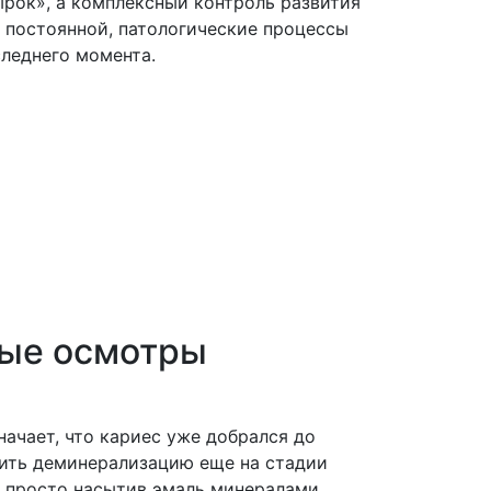
дырок», а комплексный контроль развития
 постоянной, патологические процессы
следнего момента.
вые осмотры
начает, что кариес уже добрался до
тить деминерализацию еще на стадии
, просто насытив эмаль минералами.