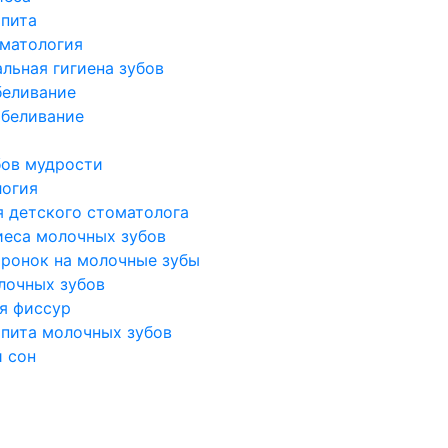
ьпита
оматология
льная гигиена зубов
беливание
беливание
бов мудрости
логия
я детского стоматолога
иеса молочных зубов
оронок на молочные зубы
лочных зубов
я фиссур
ьпита молочных зубов
 сон