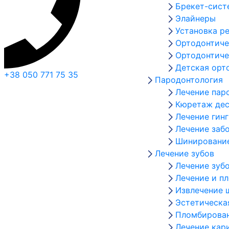
Брекет-сис
Элайнеры
Установка р
Ортодонтиче
Ортодонтиче
Детская орт
+38 050 771 75 35
Пародонтология
Лечение пар
Кюретаж дес
Лечение гин
Лечение заб
Шинирование
Лечение зубов
Лечение зуб
Лечение и п
Извлечение 
Эстетическа
Пломбирован
Лечение кар