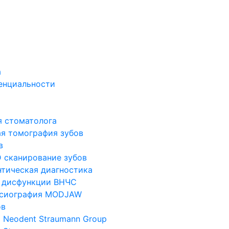
а
енциальности
я стоматолога
я томография зубов
в
 сканирование зубов
тическая диагностика
 дисфункции ВНЧС
ксиография MODJAW
ов
 Neodent Straumann Group