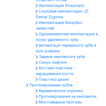
Имплантация Straumann
Скуловая имплантация JD
Dental Zygoma
Имплантация беззубых
челюстей
Одномоментная имплантация в
лунку удаленного зуба
Імплантація переднього зуба в
зоні усмішки
Замена имплантата зуба
Синус-лифтинг
Костная пластика -
наращивание кости
Пластика десен
Протезирование зубов
Керамические коронки
Протезирование на имплантах
Мостовидные протезы