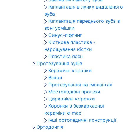
Імплантація в лунку видаленого
зуба
Імплантація переднього зуба в
зоні усмішки
Синус-ліфтинг
Кісткова пластика -
нарощування кістки
Пластика ясен
Протезування зубів
Керамічні коронки
Вініри
Протезування на імплантах
Мостоподібні протези
Цирконієві коронки
Коронки з безкаркасної
кераміки e-max
Інші ортопедичні конструкції
Ортодонтія