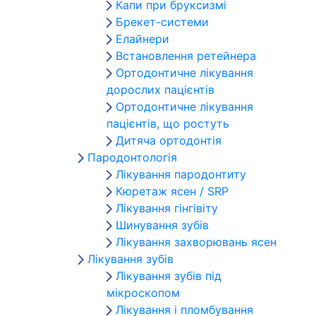
Капи при бруксизмі
Брекет-системи
Елайнери
Встановлення ретейнера
Ортодонтичне лікування
дорослих пацієнтів
Ортодонтичне лікування
пацієнтів, що ростуть
Дитяча ортодонтія
Пародонтологія
Лікування пародонтиту
Кюретаж ясен / SRP
Лікування гінгівіту
Шинування зубів
Лікування захворювань ясен
Лікування зубів
Лікування зубів під
мікроскопом
Лікування і пломбування