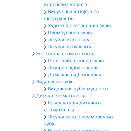
кореневих каналів
Вилучення штифтів та
інструментів
Художня реставрація зубів
Пломбування зубів
Лікування карієсу
Лікування пульпіту
Естетична стоматологія
Професійна гігієна зубів
Лазерне відбілювання
Домашнє відбілювання
Видалення зубів
Видалення зубів мудрості
Дитяча стоматологія
Консультація дитячого
стоматолога
Лікування карієсу молочних
зубів
Встановлення коронок на