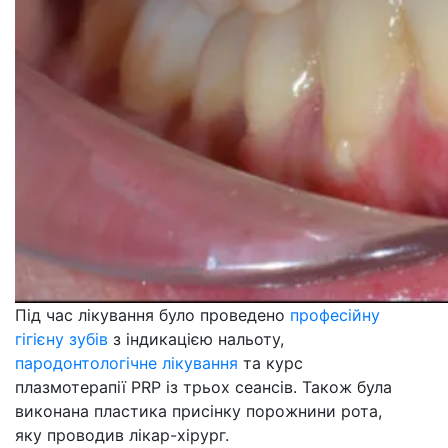
Під час лікування було проведено
професійну
гігієну зубів
з індикацією нальоту,
пародонтологічне лікування
та курс
плазмотерапії PRP із трьох сеансів. Також була
виконана пластика присінку порожнини рота,
яку проводив лікар-хірург.