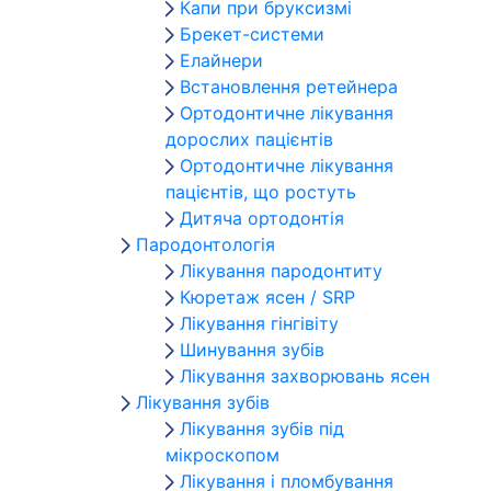
Капи при бруксизмі
Брекет-системи
Елайнери
Встановлення ретейнера
Ортодонтичне лікування
дорослих пацієнтів
Ортодонтичне лікування
пацієнтів, що ростуть
Дитяча ортодонтія
Пародонтологія
Лікування пародонтиту
Кюретаж ясен / SRP
Лікування гінгівіту
Шинування зубів
Лікування захворювань ясен
Лікування зубів
Лікування зубів під
мікроскопом
Лікування і пломбування