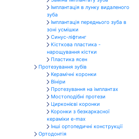
Імплантація в лунку видаленого
зуба
Імплантація переднього зуба в
зоні усмішки
Синус-ліфтинг
Кісткова пластика -
нарощування кістки
Пластика ясен
Протезування зубів
Керамічні коронки
Вініри
Протезування на імплантах
Мостоподібні протези
Цирконієві коронки
Коронки з безкаркасної
кераміки e-max
Інші ортопедичні конструкції
Ортодонтія