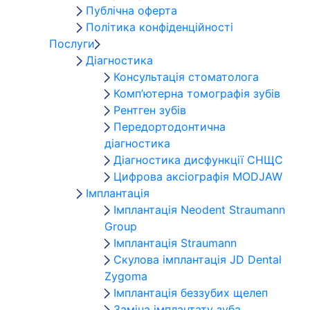
Публічна оферта
Політика конфіденційності
Послуги
Діагностика
Консультація стоматолога
Комп’ютерна томографія зубів
Рентген зубів
Передортодонтична
діагностика
Діагностика дисфункції СНЩС
Цифрова аксіографія MODJAW
Імплантація
Імплантація Neodent Straumann
Group
Імплантація Straumann
Скулова імплантація JD Dental
Zygoma
Імплантація беззубих щелеп
Заміна імплантату зуба