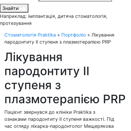
Знайти
Наприклад: імплантація, дитяча стоматологія,
протезування
Стоматологія Praktika
»
Портфоліо
»
Лікування
пародонтиту ІІ ступеня з плазмотерапією PRP
Лікування
пародонтиту ІІ
ступеня з
плазмотерапією PRP
Пацієнт звернувся до клініки Praktika з
ознаками пародонтиту ІІ ступеня важкості. Під
час огляду лікарка-пародонтолог Мещерякова