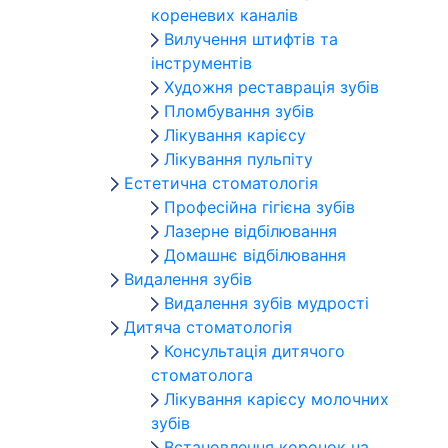
кореневих каналів
Вилучення штифтів та
інструментів
Художня реставрація зубів
Пломбування зубів
Лікування карієсу
Лікування пульпіту
Естетична стоматологія
Професійна гігієна зубів
Лазерне відбілювання
Домашнє відбілювання
Видалення зубів
Видалення зубів мудрості
Дитяча стоматологія
Консультація дитячого
стоматолога
Лікування карієсу молочних
зубів
Встановлення коронок на