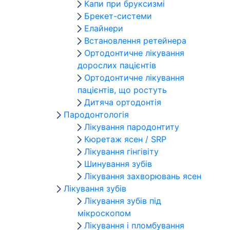
Капи при бруксизмі
Брекет-системи
Елайнери
Встановлення ретейнера
Ортодонтичне лікування
дорослих пацієнтів
Ортодонтичне лікування
пацієнтів, що ростуть
Дитяча ортодонтія
Пародонтологія
Лікування пародонтиту
Кюретаж ясен / SRP
Лікування гінгівіту
Шинування зубів
Лікування захворювань ясен
Лікування зубів
Лікування зубів під
мікроскопом
Лікування і пломбування