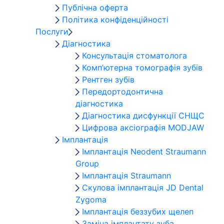
Публічна оферта
Політика конфіденційності
Послуги
Діагностика
Консультація стоматолога
Комп’ютерна томографія зубів
Рентген зубів
Передортодонтична
діагностика
Діагностика дисфункції СНЩС
Цифрова аксіографія MODJAW
Імплантація
Імплантація Neodent Straumann
Group
Імплантація Straumann
Скулова імплантація JD Dental
Zygoma
Імплантація беззубих щелеп
Заміна імплантату зуба