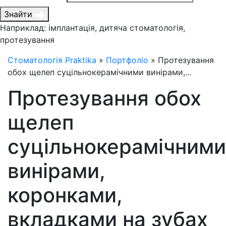
Знайти
Наприклад: імплантація, дитяча стоматологія,
протезування
Стоматологія Praktika
»
Портфоліо
»
Протезування
обох щелеп cуцільнокерамічними винірами,...
Протезування обох
щелеп
cуцільнокерамічними
винірами,
коронками,
вкладками на зубах