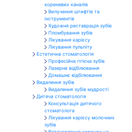
кореневих каналів
Вилучення штифтів та
інструментів
Художня реставрація зубів
Пломбування зубів
Лікування карієсу
Лікування пульпіту
Естетична стоматологія
Професійна гігієна зубів
Лазерне відбілювання
Домашнє відбілювання
Видалення зубів
Видалення зубів мудрості
Дитяча стоматологія
Консультація дитячого
стоматолога
Лікування карієсу молочних
зубів
Встановлення коронок на