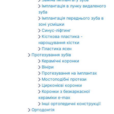
Імплантація в лунку видаленого
зуба
Імплантація переднього зуба в
зоні усмішки
Синус-ліфтинг
Кісткова пластика -
нарощування кістки
Пластика ясен
Протезування зубів
Керамічні коронки
Вініри
Протезування на імплантах
Мостоподібні протези
Цирконієві коронки
Коронки з безкаркасної
кераміки e-max
Інші ортопедичні конструкції
Ортодонтія