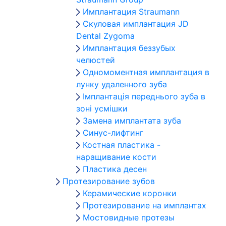
Имплантация Straumann
Скуловая имплантация JD
Dental Zygoma
Имплантация беззубых
челюстей
Одномоментная имплантация в
лунку удаленного зуба
Імплантація переднього зуба в
зоні усмішки
Замена имплантата зуба
Синус-лифтинг
Костная пластика -
наращивание кости
Пластика десен
Протезирование зубов
Керамические коронки
Протезирование на имплантах
Мостовидные протезы