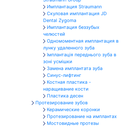
Имплантация Straumann
Скуловая имплантация JD
Dental Zygoma
Имплантация беззубых
челюстей
Одномоментная имплантация в
лунку удаленного зуба
Імплантація переднього зуба в
зоні усмішки
Замена имплантата зуба
Синус-лифтинг
Костная пластика -
наращивание кости
Пластика десен
Протезирование зубов
Керамические коронки
Протезирование на имплантах
Мостовидные протезы