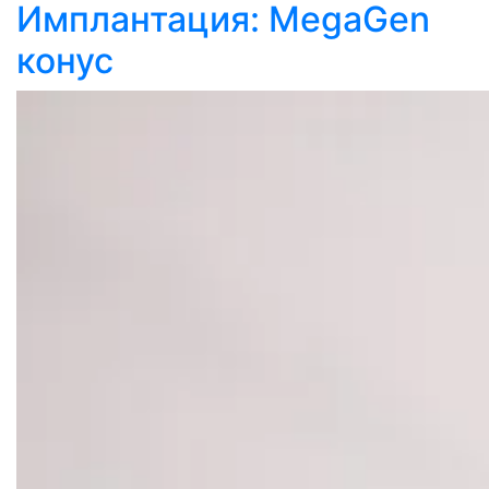
Имплантация: MegaGen
конус