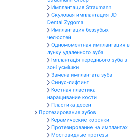
Имплантация Straumann
Скуловая имплантация JD
Dental Zygoma
Имплантация беззубых
челюстей
Одномоментная имплантация в
лунку удаленного зуба
Імплантація переднього зуба в
зоні усмішки
Замена имплантата зуба
Синус-лифтинг
Костная пластика -
наращивание кости
Пластика десен
Протезирование зубов
Керамические коронки
Протезирование на имплантах
Мостовидные протезы