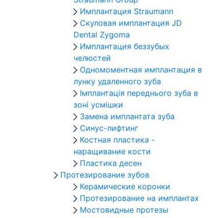
Имплантация Straumann
Скуловая имплантация JD
Dental Zygoma
Имплантация беззубых
челюстей
Одномоментная имплантация в
лунку удаленного зуба
Імплантація переднього зуба в
зоні усмішки
Замена имплантата зуба
Синус-лифтинг
Костная пластика -
наращивание кости
Пластика десен
Протезирование зубов
Керамические коронки
Протезирование на имплантах
Мостовидные протезы