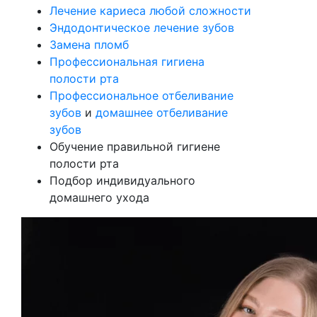
Лечение кариеса любой сложности
Эндодонтическое лечение зубов
Замена пломб
Профессиональная гигиена
полости рта
Профессиональное отбеливание
зубов
и
домашнее отбеливание
зубов
Обучение правильной гигиене
полости рта
Подбор индивидуального
домашнего ухода