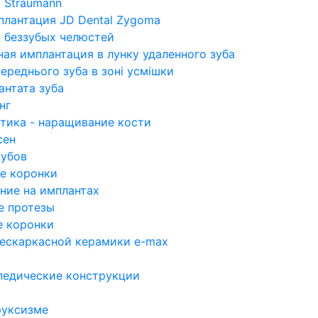
 Straumann
плантация JD Dental Zygoma
 беззубых челюстей
ая имплантация в лунку удаленного зуба
переднього зуба в зоні усмішки
антата зуба
нг
стика - наращивание кости
сен
зубов
е коронки
ние на имплантах
е протезы
 коронки
бескаркасной керамики e-max
педические конструкции
руксизме