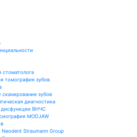
а
енциальности
я стоматолога
я томография зубов
в
 сканирование зубов
тическая диагностика
 дисфункции ВНЧС
ксиография MODJAW
ов
 Neodent Straumann Group