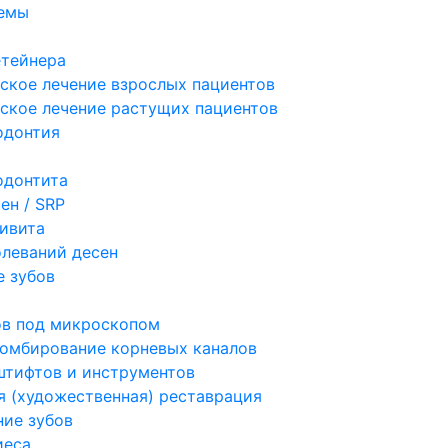
темы
етейнера
ское лечение взрослых пациентов
ское лечение растущих пациентов
одонтия
одонтита
ен / SRP
гивита
олеваний десен
 зубов
ов под микроскопом
ломбирование корневых каналов
штифтов и инструментов
я (художественная) реставрация
ие зубов
иеса