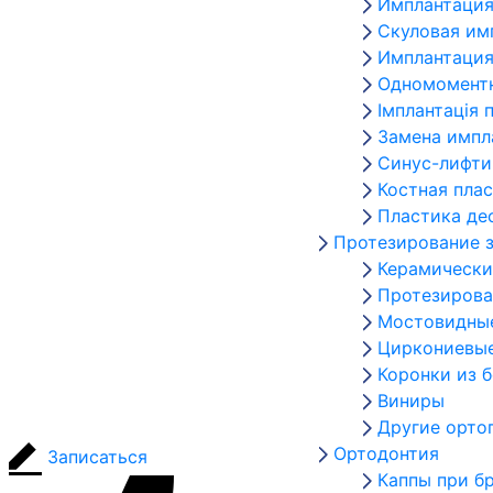
Имплантация
Скуловая им
Имплантация
Одномоментн
Імплантація 
Замена импл
Синус-лифти
Костная пла
Пластика де
Протезирование 
Керамически
Протезирова
Мостовидны
Циркониевые
Коронки из 
Виниры
Другие орто
Ортодонтия
Записаться
Каппы при б