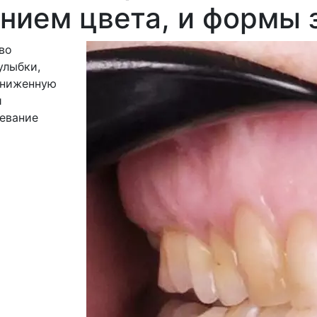
нием цвета, и формы 
во
улыбки,
сниженную
и
ревание