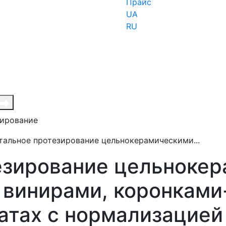
Прайс
UA
RU
зирование
тальное протезирование цельнокерамическими...
езирование цельноке
 винирами, коронками
татах с нормализацие