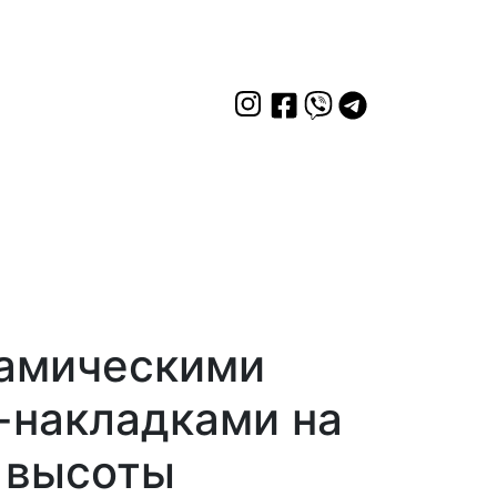
рамическими
-накладками на
й высоты