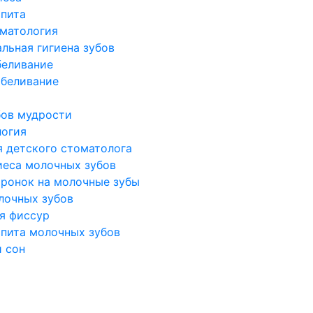
ьпита
оматология
льная гигиена зубов
беливание
беливание
бов мудрости
логия
я детского стоматолога
иеса молочных зубов
оронок на молочные зубы
лочных зубов
я фиссур
ьпита молочных зубов
 сон