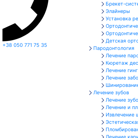
Брекет-сис
Элайнеры
Установка р
Ортодонтиче
Ортодонтиче
Детская орт
+38 050 771 75 35
Пародонтология
Лечение пар
Кюретаж дес
Лечение гин
Лечение заб
Шинирование
Лечение зубов
Лечение зуб
Лечение и п
Извлечение 
Эстетическа
Пломбирован
Лечение кар